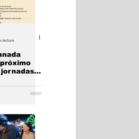
e lectura
lanada
 próximo
 jornadas
s “Juntos
an Luis”