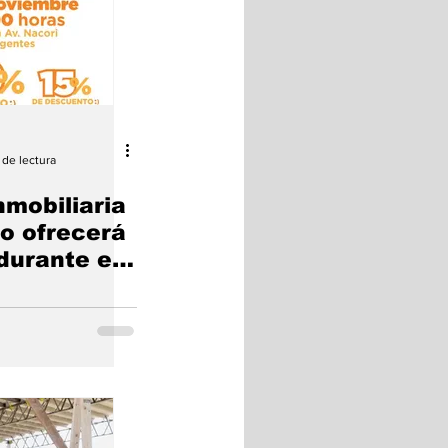
 de lectura
mobiliaria
o ofrecerá
durante el
25