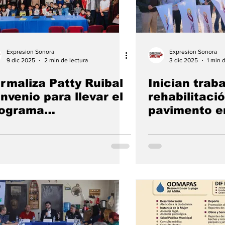
Expresion Sonora
Expresion Sonora
9 dic 2025
2 min de lectura
3 dic 2025
1 min 
rmaliza Patty Ruibal
Inician trab
nvenio para llevar el
rehabilitaci
rograma
pavimento en
dvertencia” al
de Av. Sonor
stituto Kino
Tamaulipas.