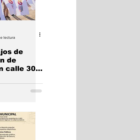
de lectura
ajos de
ón de
 calle 30,
a B a Av.