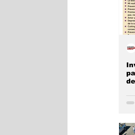
In
pa
de