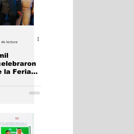
n de lectura
mil
celebraron
 la Feria