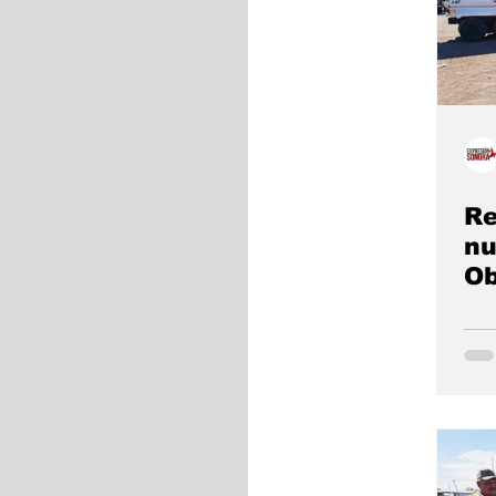
Re
nu
Ob