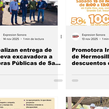
Expresion Sonora
Expresion Sonora
14 nov 2025
1 min de lectura
13 nov 2025
1 min
alizan entrega de
Promotora In
eva excavadora a
de Hermosill
ras Públicas de San
descuentos 
is Río Colordo
Buen Fin 20