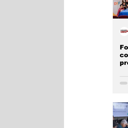
Fo
co
p
“A
In