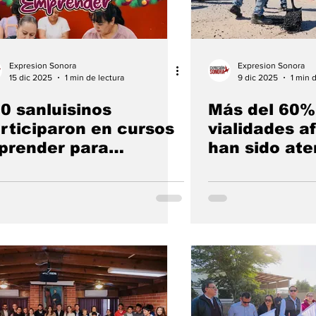
Expresion Sonora
Expresion Sonora
15 dic 2025
1 min de lectura
9 dic 2025
1 min 
0 sanluisinos
Más del 60%
rticiparon en cursos
vialidades a
prender para
han sido ate
prender” de
zonas en la 
sarrollo Social
intensas lluv