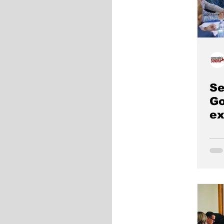
Se
Go
ex
pr
Co