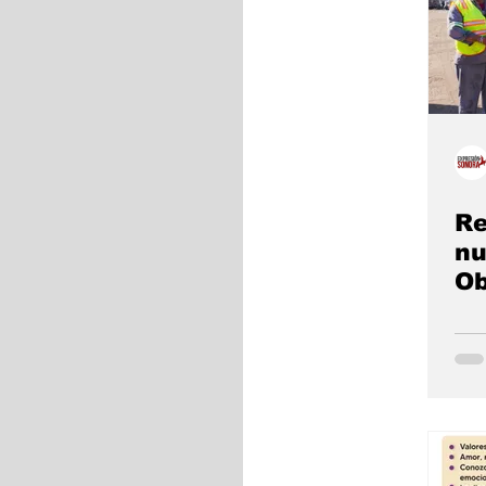
Re
nu
Ob
Lu