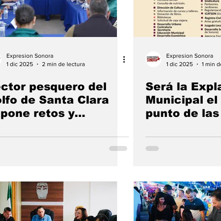
Expresion Sonora
Expresion Sonora
1 dic 2025
2 min de lectura
1 dic 2025
1 min d
ctor pesquero del
Será la Exp
lfo de Santa Clara
Municipal el
pone retos y
punto de las
opuestas ante el
comunitaria
ngreso de Sonora
por amor a S