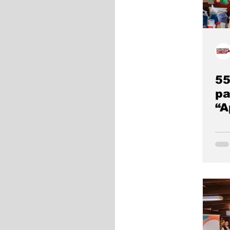
55
pa
“A
Em
De