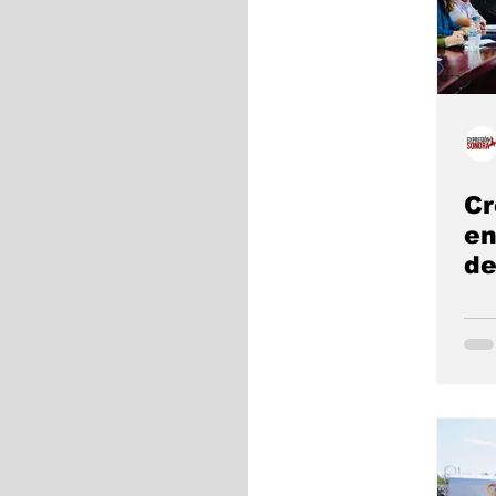
Cr
en
de
e