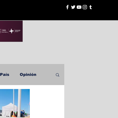
esión
País
Opinión
Río Colorado