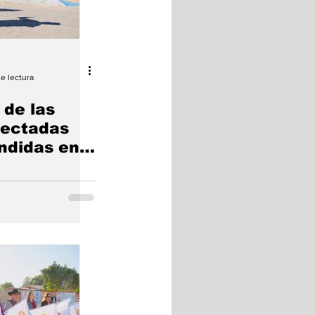
de lectura
 de las
fectadas
ndidas en
ciudad tras
ias