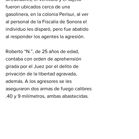
fueron ubicados cerca de una 
gasolinera, en la colonia Perisur, al ver 
al personal de la Fiscalía de Sonora el 
individuo les disparó, pero fue abatido 
al responder los agentes la agresión.
Roberto “N.”, de 25 años de edad, 
contaba con orden de aprehensión 
girada por el Juez por el delito de 
privación de la libertad agravada, 
además. A los agresores se les 
aseguraron dos armas de fuego calibres 
.40 y 9 milímetros, ambas abastecidas.
Personal de Servicios Periciales 
realizará, en Laboratorio de Inteligencia 
Científica Forense (CIF) de la FGJE, 
pruebas de Balística a las armas para 