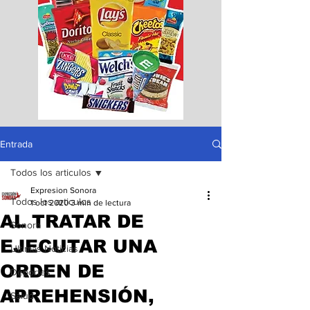
Entrada
Todos los articulos
Expresion Sonora
Todos los articulos
1 oct 2020
3 min de lectura
AL TRATAR DE
Sonora
EJECUTAR UNA
Ultimas Noticias
ORDEN DE
Deportes
APREHENSIÓN,
Salud