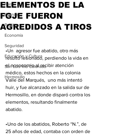
ELEMENTOS DE LA
País
FGJE FUERON
Opinión
AGREDIDOS A TIROS
Política
Economía
Seguridad
•Un  agresor fue abatido, otro más 
Educación y Cultura
resultó lesionado, perdiendo la vida en 
el nosocomio al recibir atención 
San Luis Río Colorado
médico, estos hechos en la colonia 
Hermosillo
Valle del Marqués,  uno más intentó 
huir, y fue alcanzado en la salida sur de 
Hermosillo, en donde disparó contra los 
elementos, resultando finalmente 
abatido. 
•Uno de los abatidos, Roberto “N.”, de 
25 años de edad, contaba con orden de 