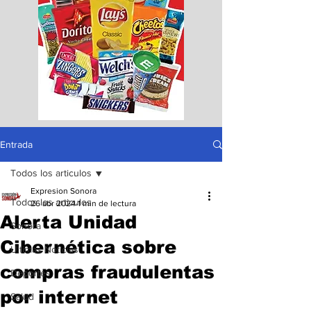
Entrada
Todos los articulos
Expresion Sonora
Todos los articulos
26 abr 2024
1 min de lectura
Alerta Unidad
Sonora
Cibernética sobre
Ultimas Noticias
compras fraudulentas
Deportes
por internet
Salud