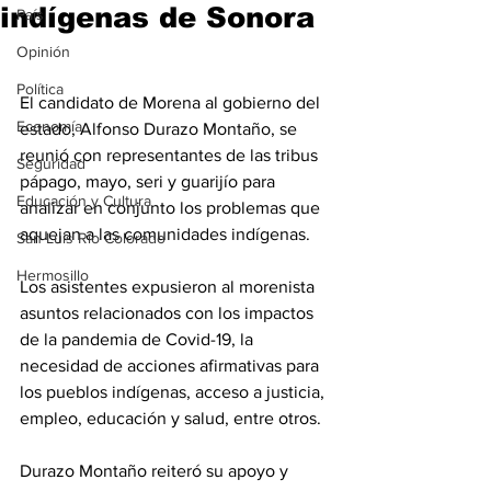
indígenas de Sonora
País
Opinión
Política
El candidato de Morena al gobierno del 
Economía
estado, Alfonso Durazo Montaño, se 
reunió con representantes de las tribus 
Seguridad
pápago, mayo, seri y guarijío para 
Educación y Cultura
analizar en conjunto los problemas que 
aquejan a las comunidades indígenas.
San Luis Río Colorado
Hermosillo
Los asistentes expusieron al morenista 
asuntos relacionados con los impactos 
de la pandemia de Covid-19, la 
necesidad de acciones afirmativas para 
los pueblos indígenas, acceso a justicia, 
empleo, educación y salud, entre otros.
Durazo Montaño reiteró su apoyo y 