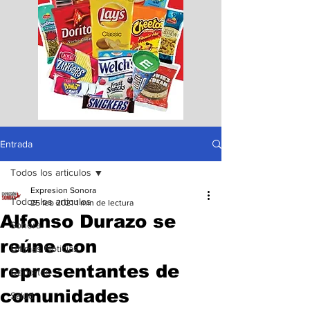
Entrada
Todos los articulos
Expresion Sonora
Todos los articulos
25 feb 2021
1 min de lectura
Alfonso Durazo se
Sonora
reúne con
Ultimas Noticias
representantes de
Deportes
comunidades
Salud