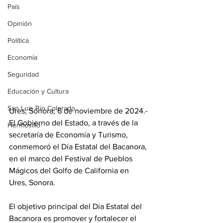
País
Opinión
Política
Economía
Seguridad
Educación y Cultura
San Luis Río Colorado
Ures, Sonora; 6 de noviembre de 2024.- 
El Gobierno del Estado, a través de la 
Hermosillo
secretaría de Economía y Turismo, 
conmemoró el Día Estatal del Bacanora, 
en el marco del Festival de Pueblos 
Mágicos del Golfo de California en 
Ures, Sonora. 
El objetivo principal del Día Estatal del 
Bacanora es promover y fortalecer el 