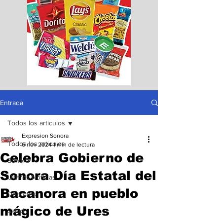
Entrada
Todos los articulos
Expresion Sonora
Todos los articulos
6 nov 2024
1 min de lectura
Celebra Gobierno de
Sonora
Sonora Día Estatal del
Ultimas Noticias
Bacanora en pueblo
Deportes
mágico de Ures
Salud