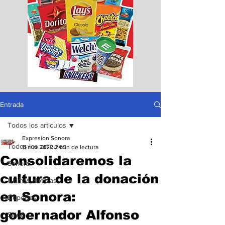
Entrada
Todos los articulos
Expresion Sonora
Todos los articulos
11 mar 2022
2 min de lectura
Consolidaremos la
Sonora
cultura de la donación
Ultimas Noticias
en Sonora:
Deportes
gobernador Alfonso
Salud