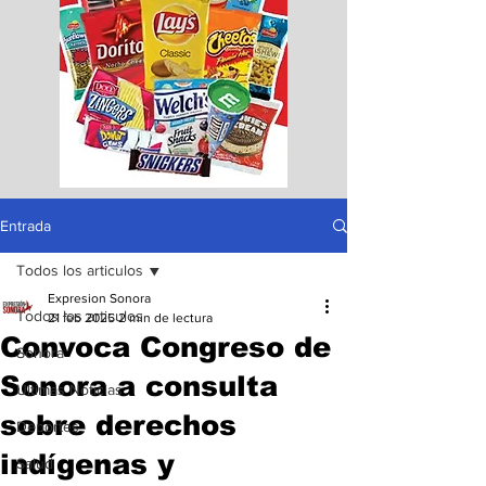
Entrada
Todos los articulos
Expresion Sonora
Todos los articulos
21 feb 2025
2 min de lectura
Convoca Congreso de
Sonora
Sonora a consulta
Ultimas Noticias
sobre derechos
Deportes
indígenas y
Salud