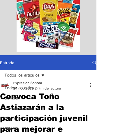
Entrada
Todos los articulos
Expresion Sonora
Todos los articulos
24 nov 2025
2 min de lectura
Convoca Toño
Sonora
Astiazarán a la
Ultimas Noticias
participación juvenil
Deportes
para mejorar e
Salud