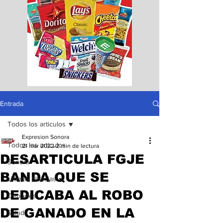
Entrada
Todos los articulos
Expresion Sonora
Todos los articulos
21 mar 2022
2 min de lectura
DESARTICULA FGJE
Sonora
BANDA QUE SE
Ultimas Noticias
DEDICABA AL ROBO
Deportes
DE GANADO EN LA
Salud