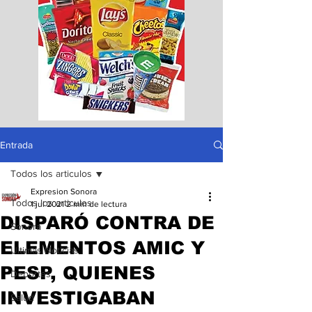
Entrada
Todos los articulos
Expresion Sonora
Todos los articulos
1 jul 2021
2 min de lectura
DISPARÓ CONTRA DE
Sonora
ELEMENTOS AMIC Y
Ultimas Noticias
PESP, QUIENES
Deportes
INVESTIGABAN
Salud