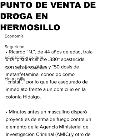
PUNTO DE VENTA DE
País
DROGA EN
Opinión
HERMOSILLO
Política
Economía
Seguridad
• Ricardo “N.”, de 44 años de edad, traía 
Educación y Cultura
una *pistola calibre .380* abastecida 
con seis tiros útiles y *50 dosis de 
San Luis Río Colorado
metanfetamina, conocido como 
Hermosillo
“cristal”,* por lo que fue asegurado de 
inmediato frente a un domicilio en la 
colonia Hidalgo.
• Minutos antes un masculino disparó 
proyectiles de arma de fuego contra un 
elemento de la Agencia Ministerial de 
Investigación Criminal (AMIC) y otro de 