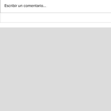
Escribir un comentario...
Instala Congreso de
Llama Oma
Sonora Mesa Directiva
Colosio a 
de la Diputación
diseño de
Permanente
sobre Tra
Dominio e