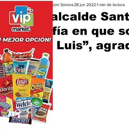
Expresion Sonora
28 jun 2022
1 min de lectura
Seguridad
Educación y Cultura
San Luis Río Color
“El alcalde San
confía en que s
San Luis”, agra