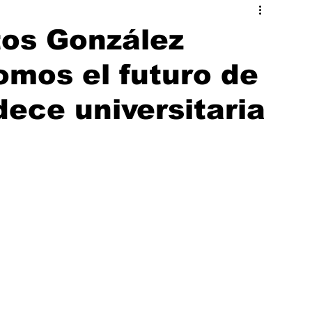
ado
Hermosillo
tos González
omos el futuro de
dece universitaria