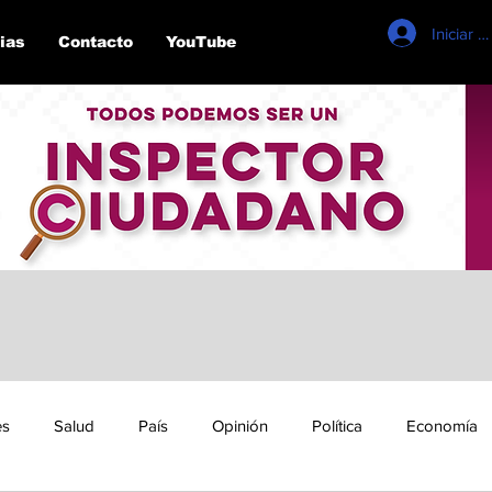
Iniciar s
ias
Contacto
YouTube
es
Salud
País
Opinión
Política
Economía