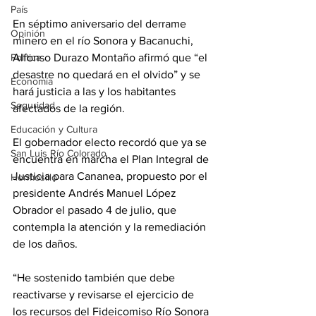
País
En séptimo aniversario del derrame 
Opinión
minero en el río Sonora y Bacanuchi, 
Política
Alfonso Durazo Montaño afirmó que “el 
desastre no quedará en el olvido” y se 
Economía
hará justicia a las y los habitantes 
Seguridad
afectados de la región. 
Educación y Cultura
El gobernador electo recordó que ya se 
San Luis Río Colorado
encuentra en marcha el Plan Integral de 
Justicia para Cananea, propuesto por el 
Hermosillo
presidente Andrés Manuel López 
Obrador el pasado 4 de julio, que 
contempla la atención y la remediación 
de los daños. 
“He sostenido también que debe 
reactivarse y revisarse el ejercicio de 
los recursos del Fideicomiso Río Sonora 