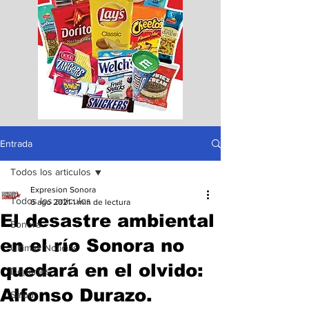
Entrada
Todos los articulos
Expresion Sonora
Todos los articulos
6 ago 2021
1 min de lectura
El desastre ambiental
Sonora
en el río Sonora no
Ultimas Noticias
quedará en el olvido:
Deportes
Alfonso Durazo.
Salud