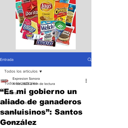
Entrada
Todos los articulos
Expresion Sonora
Todos los articulos
4 feb 2023
2 min de lectura
“Es mi gobierno un
Sonora
aliado de ganaderos
Ultimas Noticias
sanluisinos”: Santos
Deportes
González
Salud