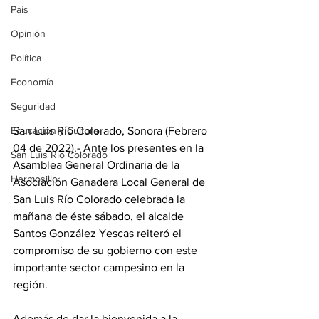
País
Opinión
Política
Economía
Seguridad
San Luis Río Colorado, Sonora (Febrero 
Educación y Cultura
04 de 2022).- Ante los presentes en la 
San Luis Río Colorado
Asamblea General Ordinaria de la 
Hermosillo
Asociación Ganadera Local General de 
San Luis Río Colorado celebrada la 
mañana de éste sábado, el alcalde 
Santos González Yescas reiteró el 
compromiso de su gobierno con este 
importante sector campesino en la 
región.
Además de dar la bienvenida a la 