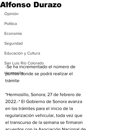
Alfonso Durazo
País
Opinión
Política
Economía
Seguridad
Educación y Cultura
San Luis Río Colorado
-Se ha incrementado el número de 
Hermosillo
puntos donde se podrá realizar el 
trámite
*Hermosillo, Sonora; 27 de febrero de 
2022.-* El Gobierno de Sonora avanza 
en los trámites para el inicio de la 
regularización vehicular, toda vez que 
el transcurso de la semana se firmaron 
acuerdos con la Asociación Nacional de 