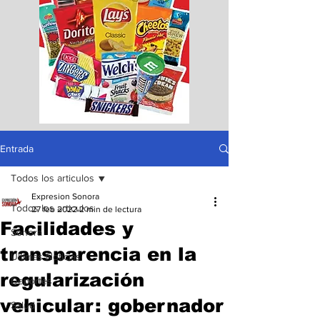
Entrada
Todos los articulos
Expresion Sonora
Todos los articulos
27 feb 2022
2 min de lectura
Facilidades y
Sonora
transparencia en la
Ultimas Noticias
regularización
Deportes
vehicular: gobernador
Salud