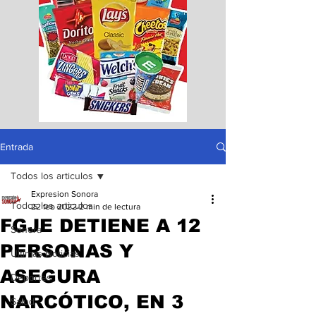
Entrada
Todos los articulos
Expresion Sonora
Todos los articulos
22 feb 2022
2 min de lectura
FGJE DETIENE A 12
Sonora
PERSONAS Y
Ultimas Noticias
ASEGURA
Deportes
NARCÓTICO, EN 3
Salud