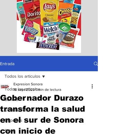
Entrada
Todos los articulos
Expresion Sonora
Todos los articulos
18 sept 2025
1 min de lectura
Gobernador Durazo
Sonora
transforma la salud
Ultimas Noticias
en el sur de Sonora
Deportes
con inicio de
Salud