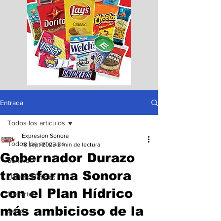
Entrada
Todos los articulos
Expresion Sonora
Todos los articulos
18 sept 2025
2 min de lectura
Gobernador Durazo
Sonora
transforma Sonora
Ultimas Noticias
con el Plan Hídrico
Deportes
más ambicioso de la
Salud