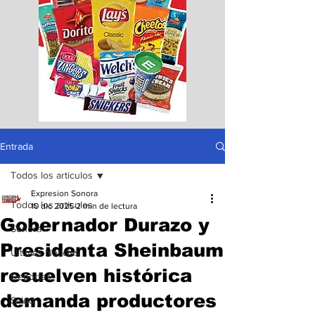
Entrada
Todos los articulos
Expresion Sonora
Todos los articulos
10 dic 2025
2 min de lectura
Gobernador Durazo y
Sonora
Presidenta Sheinbaum
Ultimas Noticias
resuelven histórica
Deportes
demanda productores
Salud