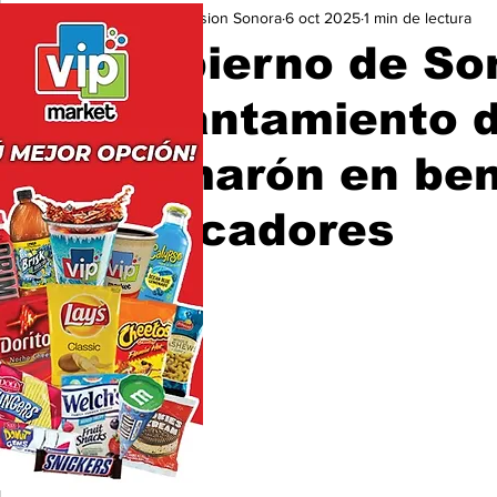
Expresion Sonora
6 oct 2025
1 min de lectura
Seguridad
Educación y Cultura
San Luis Río Color
Gobierno de So
levantamiento d
camarón en bene
pescadores