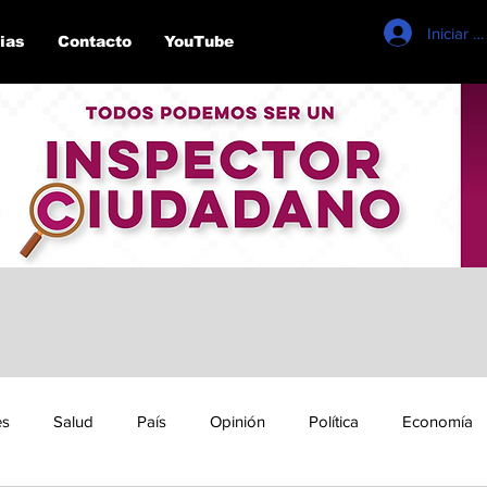
Iniciar s
ias
Contacto
YouTube
es
Salud
País
Opinión
Política
Economía