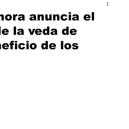
ado
Hermosillo
nora anuncia el
e la veda de
ficio de los