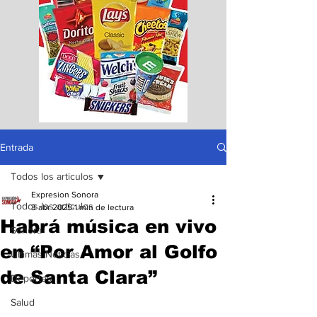
Entrada
Todos los articulos
Expresion Sonora
Todos los articulos
3 abr 2025
1 min de lectura
Habrá música en vivo
Sonora
en “Por Amor al Golfo
Ultimas Noticias
de Santa Clara”
Deportes
Salud