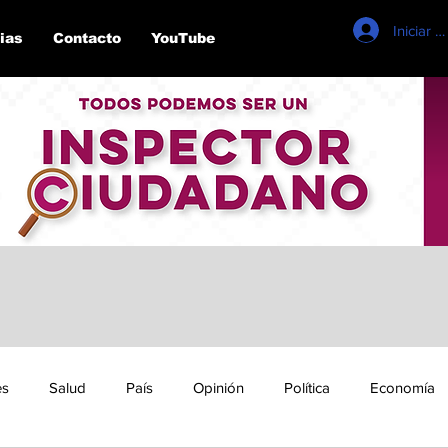
Iniciar s
ias
Contacto
YouTube
es
Salud
País
Opinión
Política
Economía