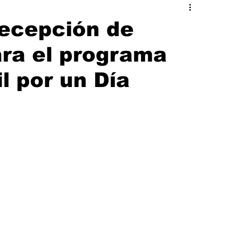
ado
Hermosillo
recepción de
ara el programa
l por un Día