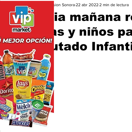
Expresion Sonora
22 abr 2022
2 min de lectura
Seguridad
Educación y Cultura
San Luis Río Color
Inicia mañana 
niñas y niños p
Diputado Infanti