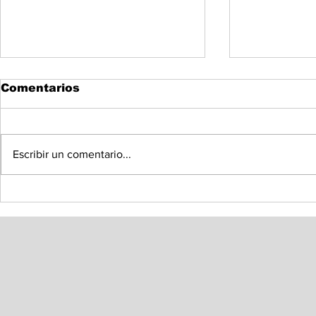
Comentarios
Escribir un comentario...
Instala Congreso de
Llama Oma
Sonora Mesa Directiva
Colosio a 
de la Diputación
diseño de
Permanente
sobre Tra
Dominio e