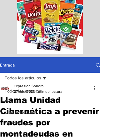
Entrada
Todos los articulos
Expresion Sonora
Todos los articulos
27 ene 2023
1 min de lectura
Llama Unidad
Sonora
Cibernética a prevenir
Ultimas Noticias
fraudes por
Deportes
montadeudas en
Salud