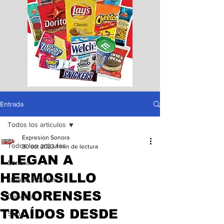
Entrada
Todos los articulos
Expresion Sonora
Todos los articulos
30 oct 2023
1 min de lectura
LLEGAN A
Sonora
HERMOSILLO
Ultimas Noticias
SONORENSES
Deportes
TRAÍDOS DESDE
Salud