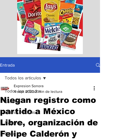
Entrada
Todos los articulos
Expresion Sonora
Todos los articulos
4 sept 2020
2 min de lectura
Niegan registro como
Sonora
partido a México
Ultimas Noticias
Libre, organización de
Deportes
Felipe Calderón y
Salud