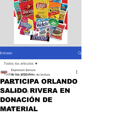
Entrada
Todos los articulos
Expresion Sonora
Todos los articulos
18 nov 2020
1 min de lectura
PARTICIPA ORLANDO
Sonora
SALIDO RIVERA EN
Ultimas Noticias
DONACIÓN DE
Deportes
MATERIAL
Salud