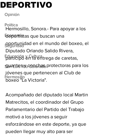
DEPORTIVO
País
Opinión
Política
Hermosillo, Sonora.- Para apoyar a los 
Economía
deportistas que buscan una 
oportunidad en el mundo del boxeo, el 
Seguridad
Diputado Orlando Salido Rivera, 
Educación y Cultura
participó en la entrega de caretas, 
guantes y conchas protectoras para los 
San Luis Río Colorado
jóvenes que pertenecen al Club de 
Hermosillo
boxeo "La Victoria". 
Acompañado del diputado local Martin 
Matrecitos, el coordinador del Grupo 
Parlamentario del Partido del Trabajo 
motivó a los jóvenes a seguir 
esforzándose en este deporte, ya que 
pueden llegar muy alto para ser 