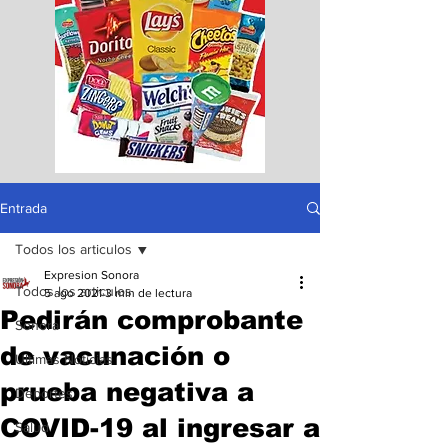
Entrada
Todos los articulos
Expresion Sonora
Todos los articulos
5 ago 2021
3 min de lectura
Pedirán comprobante
Sonora
de vacunación o
Ultimas Noticias
prueba negativa a
Deportes
COVID-19 al ingresar a
Salud