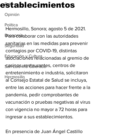
establecimientos
País
Opinión
Política
Hermosillo, Sonora; agosto 5 de 2021. 
Economía
Para colaborar con las autoridades 
sanitarias en las medidas para prevenir 
Seguridad
contagios por COVID-19, distintas 
Educación y Cultura
asociaciones relacionadas al gremio de 
casinos, restaurantes, centros de 
San Luis Río Colorado
entretenimiento e industria, solicitaron 
Hermosillo
al Consejo Estatal de Salud se incluya, 
entre las acciones para hacer frente a la 
pandemia, pedir comprobantes de 
vacunación o pruebas negativas al virus 
con vigencia no mayor a 72 horas para 
ingresar a sus establecimientos.
En presencia de Juan Ángel Castillo 