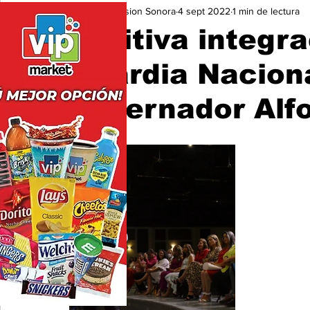
Expresion Sonora
4 sept 2022
1 min de lectura
Seguridad
Educación y Cultura
San Luis Río Color
Positiva integra
Guardia Naciona
gobernador Alf