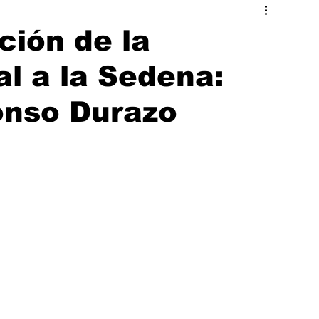
ado
Hermosillo
ción de la
l a la Sedena:
onso Durazo