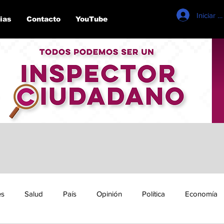
Iniciar s
ias
Contacto
YouTube
es
Salud
País
Opinión
Política
Economía