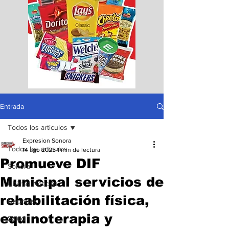
Entrada
Todos los articulos
Expresion Sonora
Todos los articulos
14 ago 2025
1 min de lectura
Promueve DIF
Sonora
Municipal servicios de
Ultimas Noticias
rehabilitación física,
Deportes
equinoterapia y
Salud