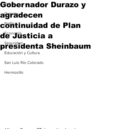
Gobernador Durazo y
País
agradecen
Opinión
continuidad de Plan
Política
Economía
de Justicia a
Seguridad
presidenta Sheinbaum
Educación y Cultura
San Luis Río Colorado
Hermosillo