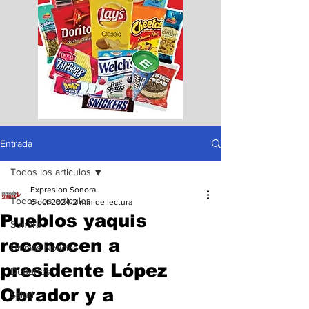
Entrada
Todos los articulos
Expresion Sonora
Todos los articulos
6 oct 2024
2 min de lectura
Pueblos yaquis
Sonora
reconocen a
Ultimas Noticias
presidente López
Deportes
Obrador y a
Salud