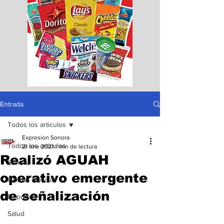
Entrada
Todos los articulos
Expresion Sonora
Todos los articulos
21 ene 2021
1 min de lectura
Realizó AGUAH
Sonora
operativo emergente
Ultimas Noticias
de señalización
Deportes
Salud