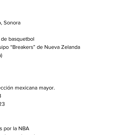
o, Sonora 
o de basquetbol
equipo “Breakers” de Nueva Zelanda
)
elección mexicana mayor.
3
023
es por la NBA