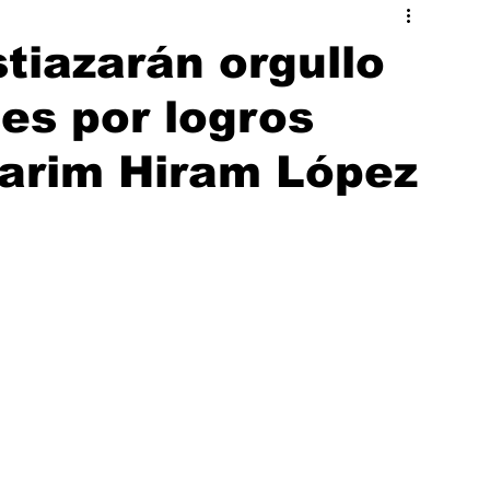
ado
Hermosillo
tiazarán orgullo
es por logros
Karim Hiram López