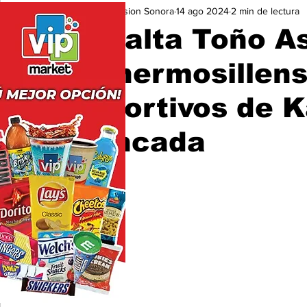
Expresion Sonora
14 ago 2024
2 min de lectura
Seguridad
Educación y Cultura
San Luis Río Color
Resalta Toño As
de hermosillens
deportivos de 
Moncada