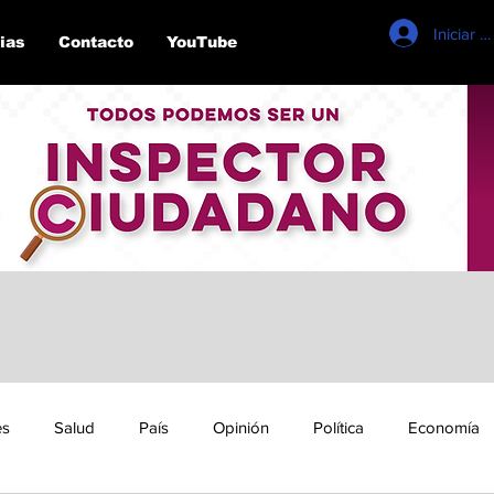
Iniciar s
ias
Contacto
YouTube
es
Salud
País
Opinión
Política
Economía