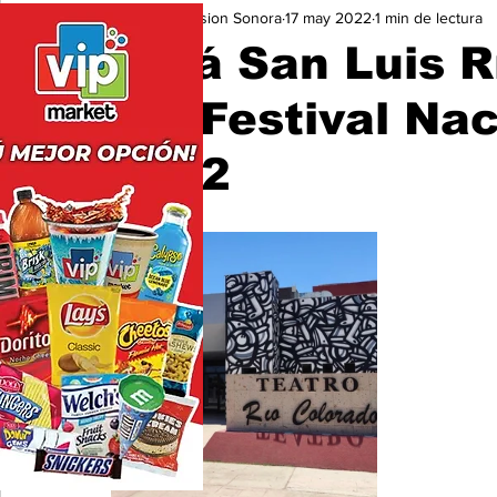
Expresion Sonora
17 may 2022
1 min de lectura
Seguridad
Educación y Cultura
San Luis Río Color
Será San Luis R
del Festival Na
2022