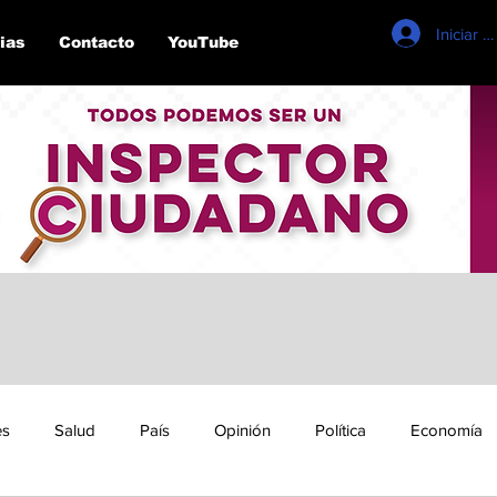
Iniciar s
ias
Contacto
YouTube
es
Salud
País
Opinión
Política
Economía