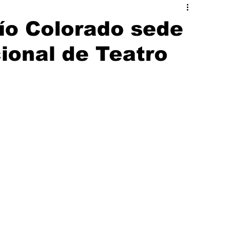
ado
Hermosillo
ío Colorado sede
cional de Teatro