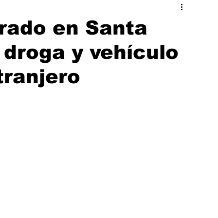
ado
Hermosillo
urado en Santa
droga y vehículo
tranjero