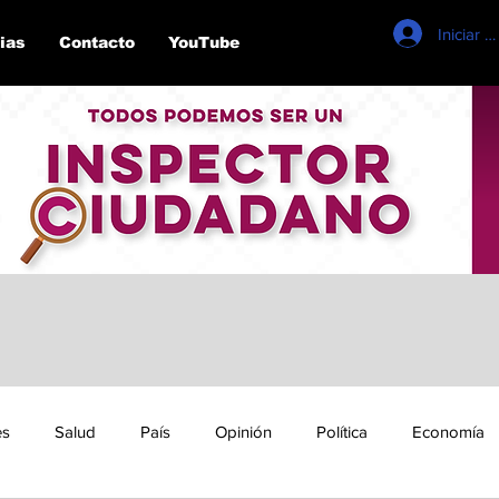
Iniciar s
ias
Contacto
YouTube
es
Salud
País
Opinión
Política
Economía