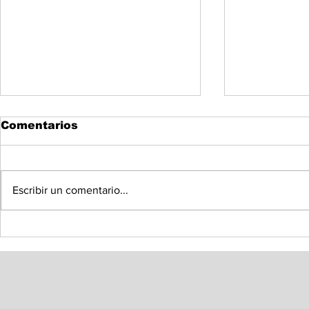
Comentarios
Escribir un comentario...
Instala Congreso de
Llama Oma
Sonora Mesa Directiva
Colosio a 
de la Diputación
diseño de
Permanente
sobre Tra
Dominio e