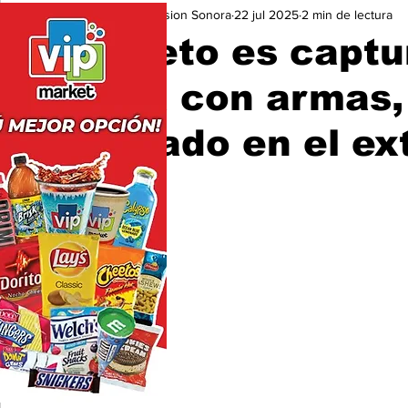
Expresion Sonora
22 jul 2025
2 min de lectura
Seguridad
Educación y Cultura
San Luis Río Color
Sujeto es capt
Ana con armas, 
robado en el ex