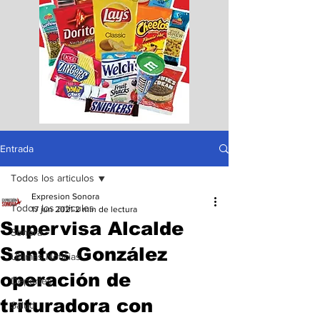
Entrada
Todos los articulos
Expresion Sonora
Todos los articulos
17 jun 2021
2 min de lectura
Supervisa Alcalde
Sonora
Santos González
Ultimas Noticias
operación de
Deportes
trituradora con
Salud