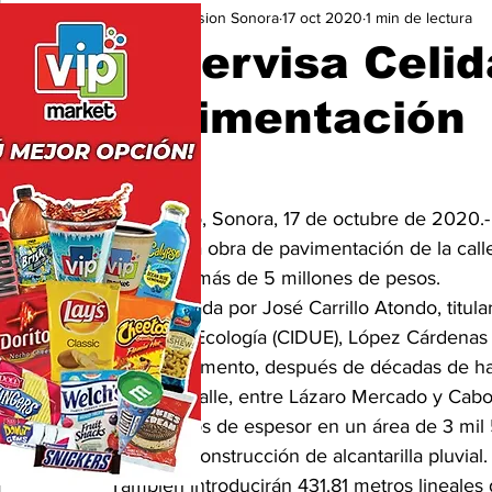
Expresion Sonora
17 oct 2020
1 min de lectura
Seguridad
Educación y Cultura
San Luis Río Color
Supervisa Celid
pavimentación
Hermosillo, Sonora, 17 de octubre de 2020.-
inicio de la obra de pavimentación de la call
invertirán más de 5 millones de pesos.
Acompañada por José Carrillo Atondo, titular
Urbano y Ecología (CIDUE), López Cárdenas 
por el pavimento, después de décadas de hab
En dicha calle, entre Lázaro Mercado y Cabo 
centímetros de espesor en un área de 3 mil
pintura y construcción de alcantarilla pluvial.
También introducirán 431.81 metros lineales