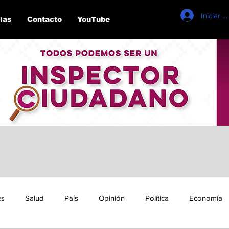
Iniciar s
ias
Contacto
YouTube
es
Salud
País
Opinión
Política
Economía