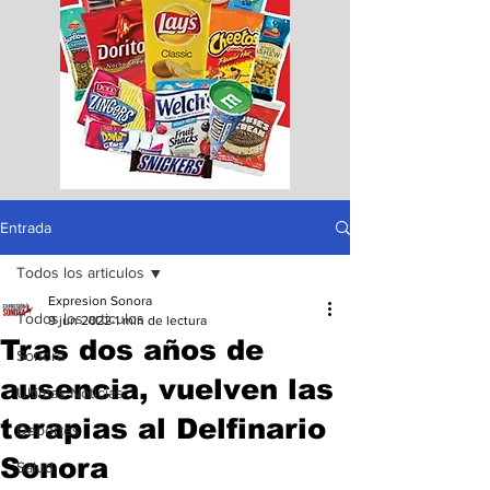
Entrada
Todos los articulos
Expresion Sonora
Todos los articulos
9 jun 2022
1 min de lectura
Tras dos años de
Sonora
ausencia, vuelven las
Ultimas Noticias
terapias al Delfinario
Deportes
Sonora
Salud