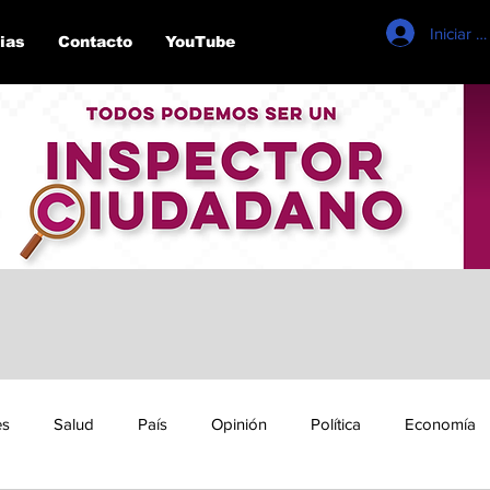
Iniciar s
ias
Contacto
YouTube
es
Salud
País
Opinión
Política
Economía