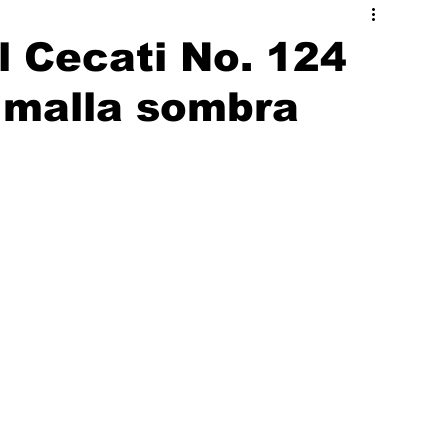
ado
Hermosillo
 Cecati No. 124
 malla sombra