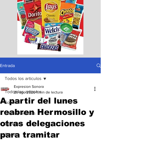
Entrada
Todos los articulos
Expresion Sonora
Todos los articulos
29 ago 2020
1 min de lectura
A partir del lunes
Sonora
reabren Hermosillo y
Ultimas Noticias
otras delegaciones
Deportes
para tramitar
Salud