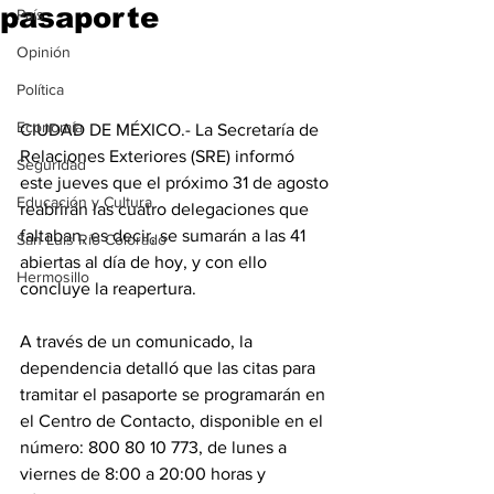
pasaporte
País
Opinión
Política
Economía
CIUDAD DE MÉXICO.- La Secretaría de 
Relaciones Exteriores (SRE) informó 
Seguridad
este jueves que el próximo 31 de agosto 
Educación y Cultura
reabrirán las cuatro delegaciones que 
faltaban, es decir, se sumarán a las 41 
San Luis Río Colorado
abiertas al día de hoy, y con ello 
Hermosillo
concluye la reapertura.
A través de un comunicado, la 
dependencia detalló que las citas para 
tramitar el pasaporte se programarán en 
el Centro de Contacto, disponible en el 
número: 800 80 10 773, de lunes a 
viernes de 8:00 a 20:00 horas y 