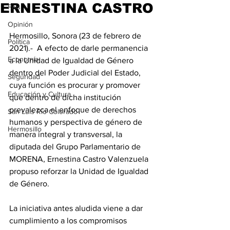
ERNESTINA CASTRO
País
Opinión
Hermosillo, Sonora (23 de febrero de 
Política
2021).-  A efecto de darle permanencia 
Economía
a la Unidad de Igualdad de Género 
dentro del Poder Judicial del Estado, 
Seguridad
cuya función es procurar y promover 
Educación y Cultura
que dentro de dicha institución 
prevalezca el enfoque de derechos 
San Luis Río Colorado
humanos y perspectiva de género de 
Hermosillo
manera integral y transversal, la 
diputada del Grupo Parlamentario de 
MORENA, Ernestina Castro Valenzuela 
propuso reforzar la Unidad de Igualdad 
de Género. 
La iniciativa antes aludida viene a dar 
cumplimiento a los compromisos 