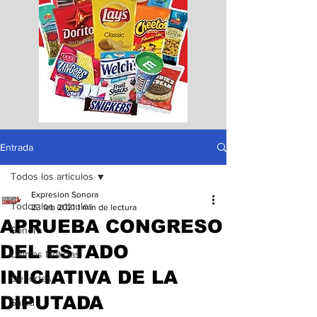
Entrada
Todos los articulos
Expresion Sonora
Todos los articulos
23 feb 2021
1 min de lectura
APRUEBA CONGRESO
Sonora
DEL ESTADO
Ultimas Noticias
INICIATIVA DE LA
Deportes
DIPUTADA
Salud