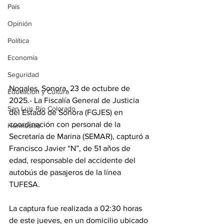
País
Opinión
Política
Economía
Seguridad
Nogales, Sonora, 23 de octubre de 
Educación y Cultura
2025.- La Fiscalía General de Justicia 
San Luis Río Colorado
del Estado de Sonora (FGJES) en 
coordinación con personal de la 
Hermosillo
Secretaría de Marina (SEMAR), capturó a 
Francisco Javier “N”, de 51 años de 
edad, responsable del accidente del 
autobús de pasajeros de la línea 
TUFESA.
La captura fue realizada a 02:30 horas 
de este jueves, en un domicilio ubicado 