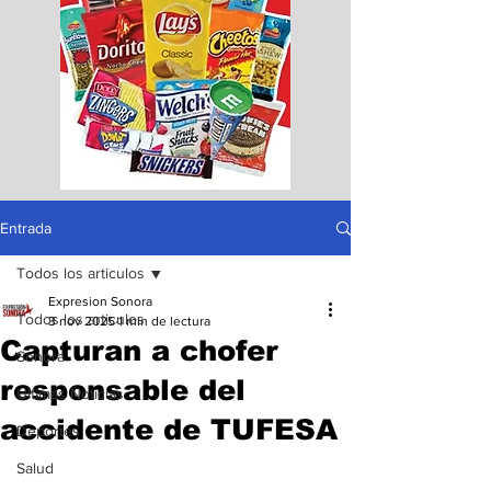
Entrada
Todos los articulos
Expresion Sonora
Todos los articulos
3 nov 2025
1 min de lectura
Capturan a chofer
Sonora
responsable del
Ultimas Noticias
accidente de TUFESA
Deportes
Salud