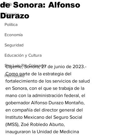
de Sonora: Alfonso
País
Durazo
Opinión
Política
Economía
Seguridad
Educación y Cultura
San Luis Río Colorado
Cajeme, Sonora; 27 de junio de 2023.- 
Como parte de la estrategia del 
Hermosillo
fortalecimiento de los servicios de salud 
en Sonora, con el que se trabaja de la 
mano con la administración federal, el 
gobernador Alfonso Durazo Montaño, 
en compañía del director general del 
Instituto Mexicano del Seguro Social 
(IMSS), Zoé Robledo Aburto, 
inauguraron la Unidad de Medicina 