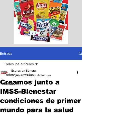
Entrada
Todos los articulos
Expresion Sonora
Todos los articulos
27 jun 2023
2 min de lectura
Creamos junto a
Sonora
IMSS-Bienestar
Ultimas Noticias
condiciones de primer
Deportes
mundo para la salud
Salud