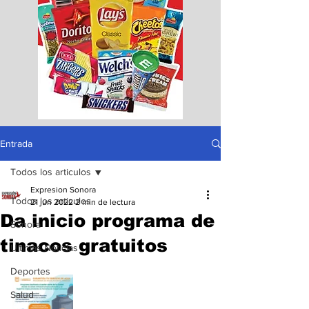
Entrada
Todos los articulos
Expresion Sonora
Todos los articulos
21 jun 2022
2 min de lectura
Da inicio programa de
Sonora
tinacos gratuitos
Ultimas Noticias
Deportes
Salud