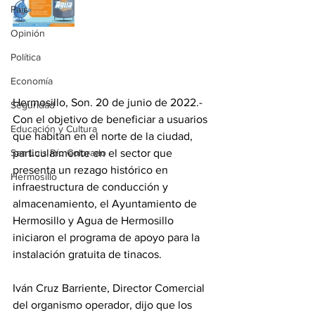
País
Opinión
Política
Economía
Hermosillo, Son. 20 de junio de 2022.- 
Seguridad
Con el objetivo de beneficiar a usuarios 
Educación y Cultura
que habitan en el norte de la ciudad, 
San Luis Río Colorado
particularmente en el sector que 
presenta un rezago histórico en 
Hermosillo
infraestructura de conducción y 
almacenamiento, el Ayuntamiento de 
Hermosillo y Agua de Hermosillo 
iniciaron el programa de apoyo para la 
instalación gratuita de tinacos.
Iván Cruz Barriente, Director Comercial 
del organismo operador, dijo que los 