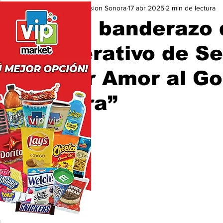
Expresion Sonora
17 abr 2025
2 min de lectura
Seguridad
Educación y Cultura
San Luis Río Color
Dan banderazo d
Operativo de S
“Por Amor al Go
Clara”