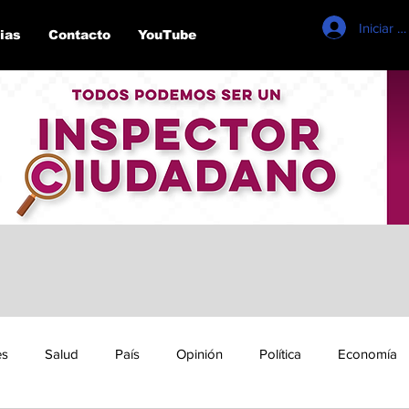
Iniciar s
ias
Contacto
YouTube
es
Salud
País
Opinión
Política
Economía