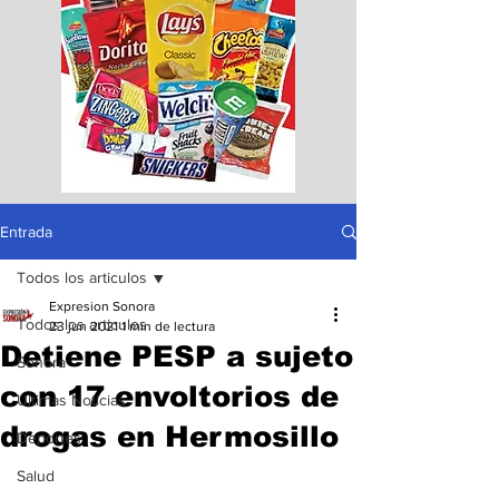
Entrada
Todos los articulos
Expresion Sonora
Todos los articulos
23 jun 2021
1 min de lectura
Detiene PESP a sujeto
Sonora
con 17 envoltorios de
Ultimas Noticias
drogas en Hermosillo
Deportes
Salud