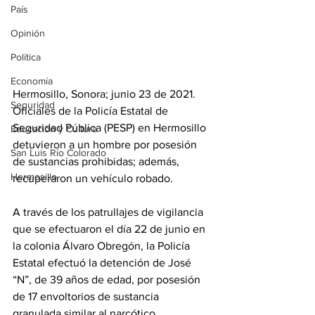
País
Opinión
Política
Economía
Hermosillo, Sonora; junio 23 de 2021. 
Seguridad
Oficiales de la Policía Estatal de 
Seguridad Pública (PESP) en Hermosillo 
Educación y Cultura
detuvieron a un hombre por posesión 
San Luis Río Colorado
de sustancias prohibidas; además, 
Hermosillo
recuperaron un vehículo robado. 
A través de los patrullajes de vigilancia 
que se efectuaron el día 22 de junio en 
la colonia Álvaro Obregón, la Policía 
Estatal efectuó la detención de José 
“N”, de 39 años de edad, por posesión 
de 17 envoltorios de sustancia 
granulada similar al narcótico. 