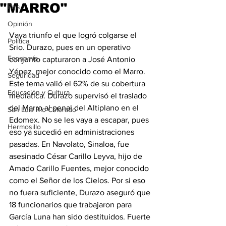
"MARRO"
País
Opinión
Vaya triunfo el que logró colgarse el 
Política
Srio. Durazo, pues en un operativo 
Economía
conjunto capturaron a José Antonio 
Yépez, mejor conocido como el Marro. 
Seguridad
Este tema valió el 62% de su cobertura 
Educación y Cultura
mediática. Durazo supervisó el traslado 
del Marro al penal del Altiplano en el 
San Luis Río Colorado
Edomex. No se les vaya a escapar, pues 
Hermosillo
eso ya sucedió en administraciones 
pasadas. En Navolato, Sinaloa, fue 
asesinado César Carillo Leyva, hijo de 
Amado Carillo Fuentes, mejor conocido 
como el Señor de los Cielos. Por si eso 
no fuera suficiente, Durazo aseguró que 
18 funcionarios que trabajaron para 
García Luna han sido destituidos. Fuerte 