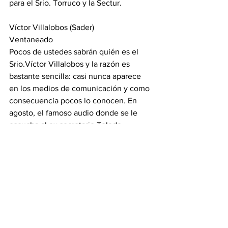
para el Srio. Torruco y la Sectur.
Víctor Villalobos (Sader)
Ventaneado
Pocos de ustedes sabrán quién es el 
Srio.Víctor Villalobos y la razón es 
bastante sencilla: casi nunca aparece 
en los medios de comunicación y como 
consecuencia pocos lo conocen. En 
agosto, el famoso audio donde se le 
escucha al ex secretario Toledo 
despotricar contra el Srio. Villalobos por 
no apoyar la agroecología y las 
tensiones por el proyecto del glifosato, 
generaron el 52% de su cobertura 
mediática. Villalobos reviró y aseguró 
que su dependencia no se va a 
disculpar con la Semarnat por el 
anteproyecto presidencial de glifosato. 