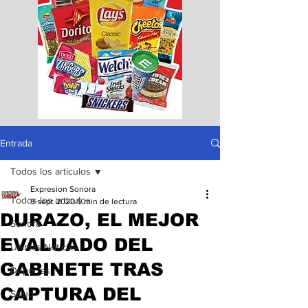
Entrada
Todos los articulos
Expresion Sonora
Todos los articulos
9 sept 2020
5 min de lectura
DURAZO, EL MEJOR
Sonora
EVALUADO DEL
Ultimas Noticias
GABINETE TRAS
Deportes
CAPTURA DEL
Salud