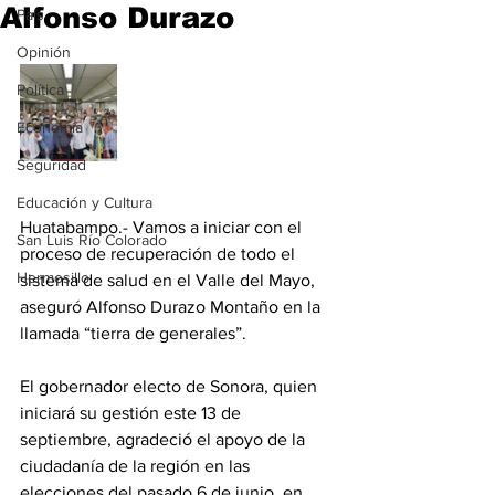
Alfonso Durazo
País
Opinión
Política
Economía
Seguridad
Educación y Cultura
Huatabampo.- Vamos a iniciar con el 
San Luis Río Colorado
proceso de recuperación de todo el 
Hermosillo
sistema de salud en el Valle del Mayo, 
aseguró Alfonso Durazo Montaño en la 
llamada “tierra de generales”.
El gobernador electo de Sonora, quien 
iniciará su gestión este 13 de 
septiembre, agradeció el apoyo de la 
ciudadanía de la región en las 
elecciones del pasado 6 de junio, en 