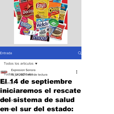
Entrada
Todos los articulos
Expresion Sonora
Todos los articulos
15 jul 2021
1 min de lectura
El 14 de septiembre
Sonora
iniciaremos el rescate
Ultimas Noticias
del sistema de salud
Deportes
en el sur del estado:
Salud