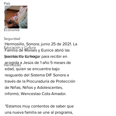
País
Opinión
Política
Economía
Seguridad
Hermosillo, Sonora; junio 25 de 2021. La 
Educación y Cultura
Familia de Moisés y Eunice abrió las 
San Luis Río Colorado
puertas de su hogar para recibir en 
acogida a Jesús de 1 año 5 meses de 
Hermosillo
edad, quien se encuentra bajo 
resguardo del Sistema DIF Sonora a 
través de la Procuraduría de Protección 
de Niñas, Niños y Adolescentes, 
informó, Wenceslao Cota Amador.
“Estamos muy contentos de saber que 
una nueva familia se une al programa, 