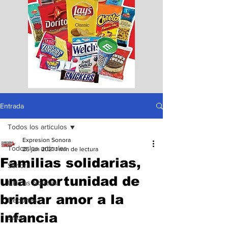
Entrada
Todos los articulos
Expresion Sonora
Todos los articulos
25 jun 2021
1 min de lectura
Familias solidarias,
Sonora
una oportunidad de
Ultimas Noticias
brindar amor a la
Deportes
infancia
Salud