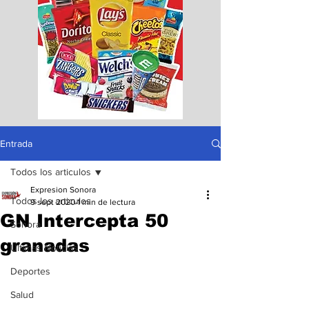
Entrada
Todos los articulos
Expresion Sonora
Todos los articulos
9 sept 2020
1 min de lectura
GN Intercepta 50
Sonora
granadas
Ultimas Noticias
Deportes
Salud