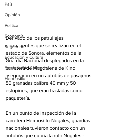
País
Opinión
Política
Economía
Derivado de los patrullajes 
permanentes que se realizan en el 
Seguridad
estado de Sonora, elementos de la 
Educación y Cultura
Guardia Nacional desplegados en la 
San Luis Río Colorado
carretera de Magdalena de Kino 
aseguraron en un autobús de pasajeros 
Hermosillo
50 granadas calibre 40 mm y 50 
estopines, que eran trasladas como 
paquetería.
En un punto de inspección de la 
carretera Hermosillo-Nogales, guardias 
nacionales tuvieron contacto con un 
autobús que cubría la ruta Nogales - 