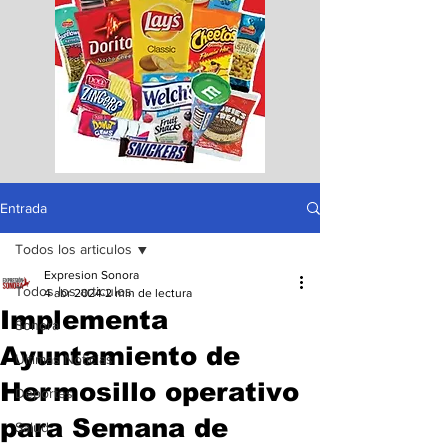
Entrada
Todos los articulos
Expresion Sonora
Todos los articulos
4 abr 2024
2 min de lectura
Implementa
Sonora
Ayuntamiento de
Ultimas Noticias
Hermosillo operativo
Deportes
para Semana de
Salud