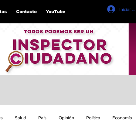
Iniciar s
ias
Contacto
YouTube
es
Salud
País
Opinión
Política
Economía