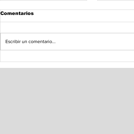
Comentarios
Escribir un comentario...
Instala Congreso de
Llama Oma
Sonora Mesa Directiva
Colosio a 
de la Diputación
diseño de
Permanente
sobre Tra
Dominio e