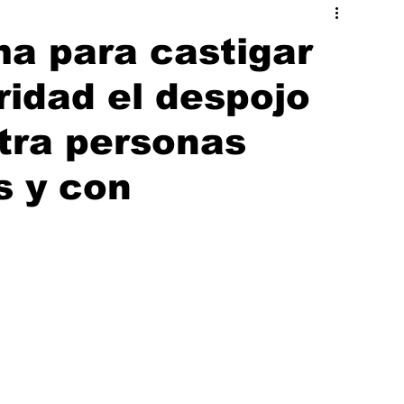
ado
Hermosillo
a para castigar
idad el despojo
tra personas
s y con